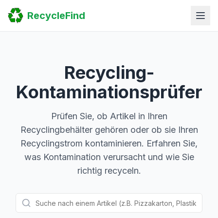
Home
RecycleFind
Search
Guides
Scrap Metal Reports
FAQ
Submit Your Listing
Recycling-
Sitemap
Kontaminationsprüfer
Prüfen Sie, ob Artikel in Ihren
Recyclingbehälter gehören oder ob sie Ihren
Recyclingstrom kontaminieren. Erfahren Sie,
was Kontamination verursacht und wie Sie
richtig recyceln.