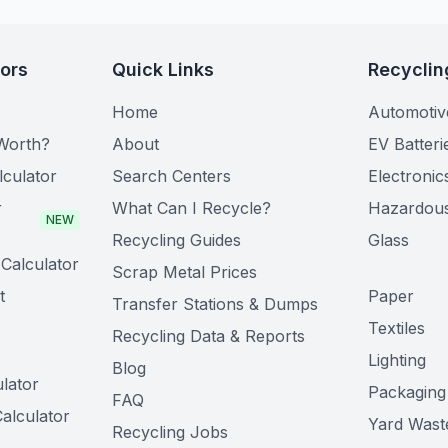
tors
Quick Links
Recyclin
Home
Automotiv
Worth?
About
EV Batteri
lculator
Search Centers
Electronic
r
What Can I Recycle?
Hazardou
NEW
Recycling Guides
Glass
Calculator
Scrap Metal Prices
t
Paper
Transfer Stations & Dumps
Textiles
Recycling Data & Reports
Lighting
Blog
lator
Packaging
FAQ
alculator
Yard Wast
Recycling Jobs