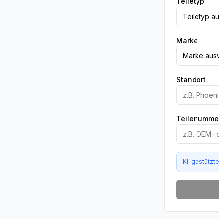
Teiletyp
Teiletyp a
Marke
Marke aus
Standort
Teilenummer
KI-gestützt