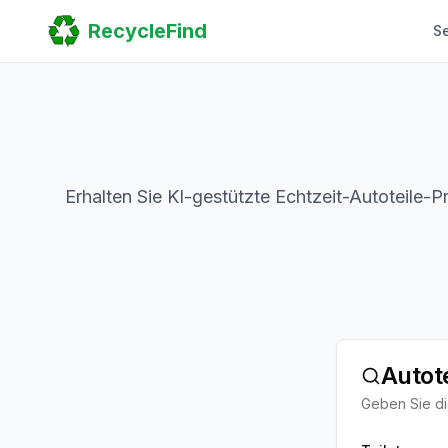
Home
RecycleFind
S
Search
Guides
Scrap Metal Reports
FAQ
Submit Your Listing
Sitemap
Erhalten Sie KI-gestützte Echtzeit-Autoteile-
Autot
Geben Sie die