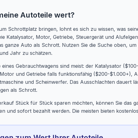
 meine Autoteile wert?
um Schrottplatz bringen, lohnt es sich zu wissen, was seine
e Katalysator, Motor, Getriebe, Steuergerät und Alufelge
as ganze Auto als Schrott. Nutzen Sie die Suche oben, um d
und Jahr zu schätzen.
le eines Gebrauchtwagens sind meist: der Katalysator ($10
otor und Getriebe falls funktionsfähig ($200-$1.000+), A
chtmaschine und Scheinwerfer. Das Ausschlachten dauert l
gen als Schrott.
erkauf Stück für Stück sparen möchten, können Sie das g
en und sofort bezahlt werden. Die meisten bieten kostenlo
gen zum Wert Ihrer Autoteile