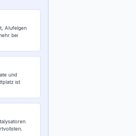
t, Alufelgen
mehr bei
ate und
platz ist
talysatoren
tvollsten.