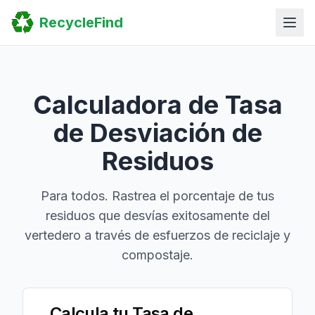
Home
RecycleFind
Search
Guides
Scrap Metal Reports
FAQ
Submit Your Listing
Calculadora de Tasa
Sitemap
de Desviación de
Residuos
Para todos. Rastrea el porcentaje de tus
residuos que desvías exitosamente del
vertedero a través de esfuerzos de reciclaje y
compostaje.
Calcula tu Tasa de