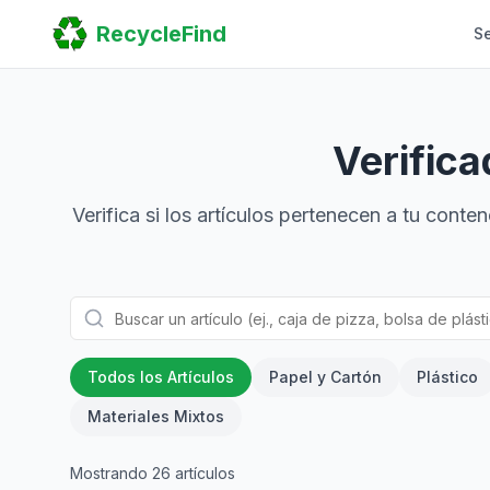
Home
RecycleFind
S
Search
Guides
Scrap Metal Reports
FAQ
Submit Your Listing
Verifica
Sitemap
Verifica si los artículos pertenecen a tu cont
Todos los Artículos
Papel y Cartón
Plástico
Materiales Mixtos
Mostrando
26
artículos