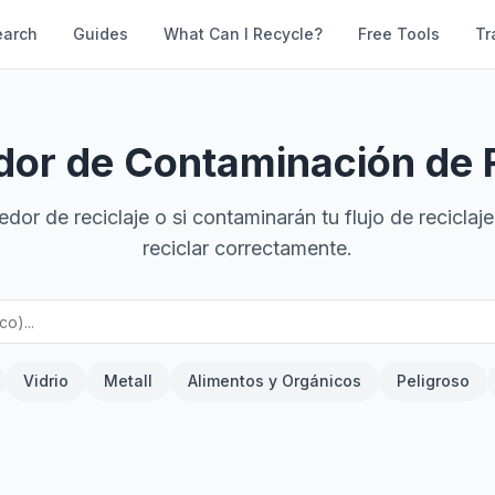
earch
Guides
What Can I Recycle?
Free Tools
Tr
dor de Contaminación de 
enedor de reciclaje o si contaminarán tu flujo de recic
reciclar correctamente.
Vidrio
Metall
Alimentos y Orgánicos
Peligroso