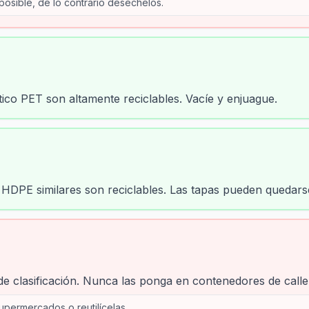
 posible, de lo contrario deséchelos.
tico PET son altamente reciclables. Vacíe y enjuague.
s HDPE similares son reciclables. Las tapas pueden quedars
de clasificación. Nunca las ponga en contenedores de calle
permercados o reutilícelas.